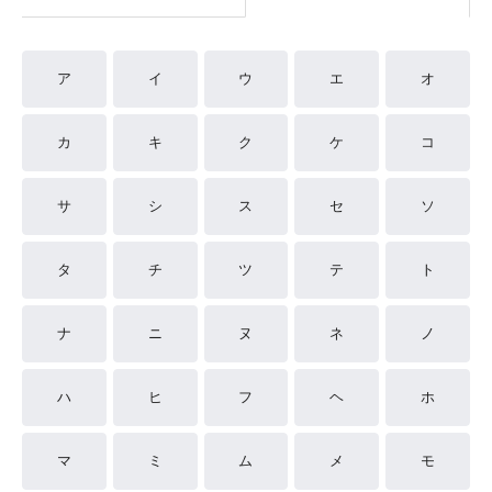
ア
イ
ウ
エ
オ
カ
キ
ク
ケ
コ
サ
シ
ス
セ
ソ
タ
チ
ツ
テ
ト
ナ
ニ
ヌ
ネ
ノ
ハ
ヒ
フ
ヘ
ホ
マ
ミ
ム
メ
モ