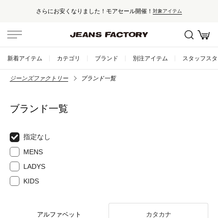
さらにお安くなりました！モアセール開催！
対象アイテム
新着アイテム
カテゴリ
ブランド
別注アイテム
スタッフスタ
ジーンズファクトリー
ブランド一覧
ブランド一覧
指定なし
MENS
LADYS
KIDS
アルファベット
カタカナ