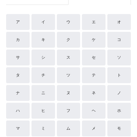
ア
イ
ウ
エ
オ
カ
キ
ク
ケ
コ
サ
シ
ス
セ
ソ
タ
チ
ツ
テ
ト
ナ
ニ
ヌ
ネ
ノ
ハ
ヒ
フ
ヘ
ホ
マ
ミ
ム
メ
モ