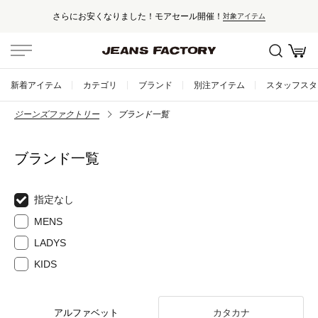
さらにお安くなりました！モアセール開催！
対象アイテム
新着アイテム
カテゴリ
ブランド
別注アイテム
スタッフスタ
ジーンズファクトリー
ブランド一覧
ブランド一覧
指定なし
MENS
LADYS
KIDS
アルファベット
カタカナ