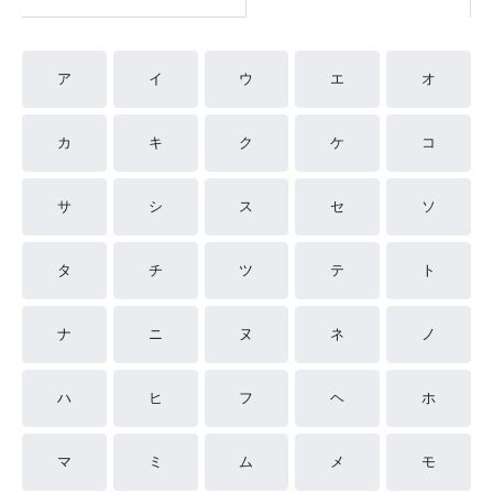
ア
イ
ウ
エ
オ
カ
キ
ク
ケ
コ
サ
シ
ス
セ
ソ
タ
チ
ツ
テ
ト
ナ
ニ
ヌ
ネ
ノ
ハ
ヒ
フ
ヘ
ホ
マ
ミ
ム
メ
モ