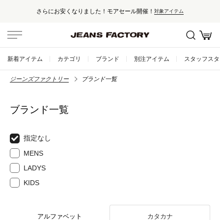
さらにお安くなりました！モアセール開催！
対象アイテム
新着アイテム
カテゴリ
ブランド
別注アイテム
スタッフスタ
ジーンズファクトリー
ブランド一覧
ブランド一覧
指定なし
MENS
LADYS
KIDS
アルファベット
カタカナ