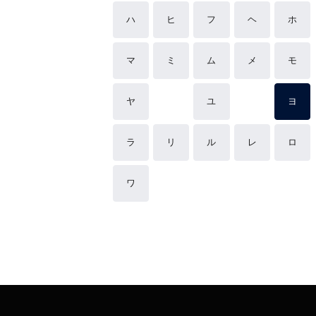
ハ
ヒ
フ
ヘ
ホ
マ
ミ
ム
メ
モ
ヤ
ユ
ヨ
ラ
リ
ル
レ
ロ
ワ