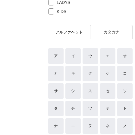
LADYS
KIDS
アルファベット
カタカナ
ア
イ
ウ
エ
オ
カ
キ
ク
ケ
コ
サ
シ
ス
セ
ソ
タ
チ
ツ
テ
ト
ナ
ニ
ヌ
ネ
ノ