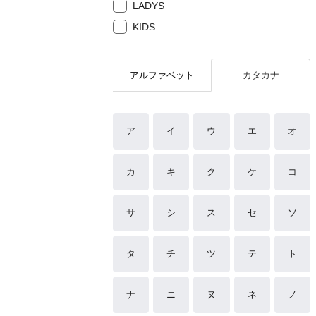
LADYS
KIDS
アルファベット
カタカナ
ア
イ
ウ
エ
オ
カ
キ
ク
ケ
コ
サ
シ
ス
セ
ソ
タ
チ
ツ
テ
ト
ナ
ニ
ヌ
ネ
ノ