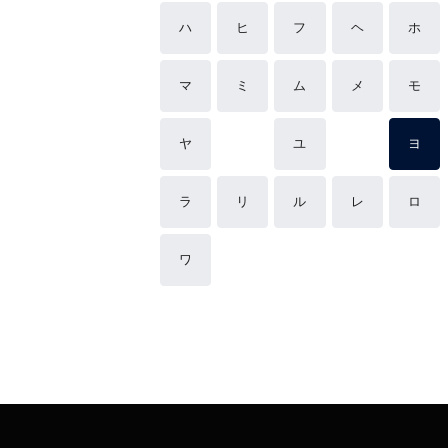
ハ
ヒ
フ
ヘ
ホ
マ
ミ
ム
メ
モ
ヤ
ユ
ヨ
ラ
リ
ル
レ
ロ
ワ