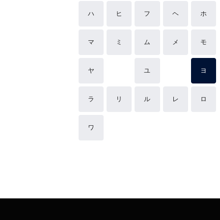
ハ
ヒ
フ
ヘ
ホ
マ
ミ
ム
メ
モ
ヤ
ユ
ヨ
ラ
リ
ル
レ
ロ
ワ