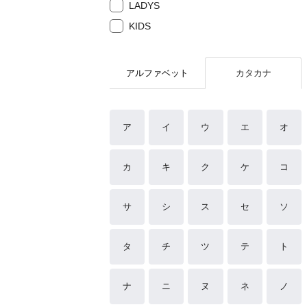
LADYS
KIDS
アルファベット
カタカナ
ア
イ
ウ
エ
オ
カ
キ
ク
ケ
コ
サ
シ
ス
セ
ソ
タ
チ
ツ
テ
ト
ナ
ニ
ヌ
ネ
ノ