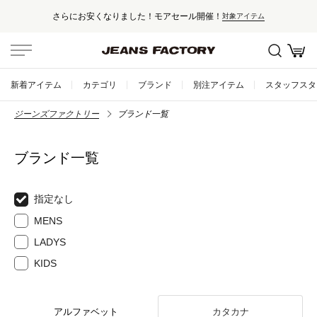
さらにお安くなりました！モアセール開催！
対象アイテム
新着アイテム
カテゴリ
ブランド
別注アイテム
スタッフスタ
ジーンズファクトリー
ブランド一覧
ブランド一覧
指定なし
MENS
LADYS
KIDS
アルファベット
カタカナ