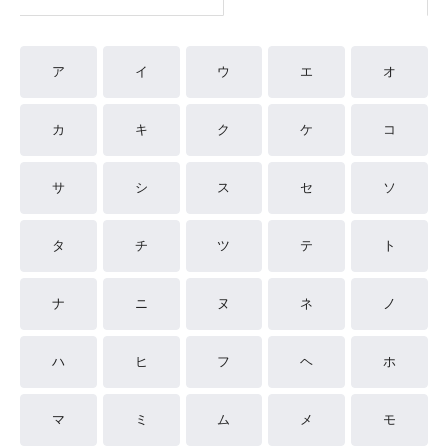
ア
イ
ウ
エ
オ
カ
キ
ク
ケ
コ
サ
シ
ス
セ
ソ
タ
チ
ツ
テ
ト
ナ
ニ
ヌ
ネ
ノ
ハ
ヒ
フ
ヘ
ホ
マ
ミ
ム
メ
モ