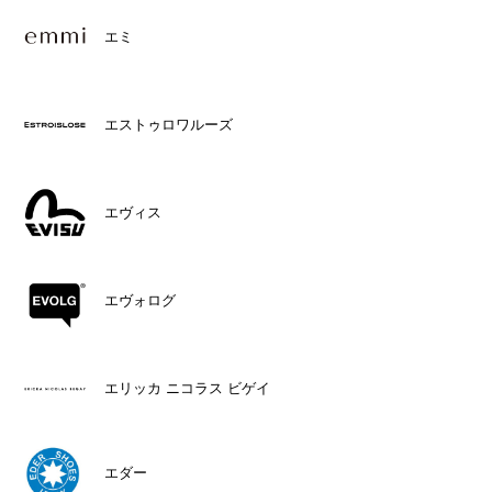
エミ
エストゥロワルーズ
エヴィス
エヴォログ
エリッカ ニコラス ビゲイ
エダー