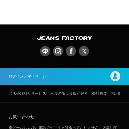
ログイン／マイページ
お店受け取りサービス
三度の飯より服が好き
会社概要
採用情報
お問い合わせ
※メールおよびお電話でのご注文は承っておりません。店舗に関