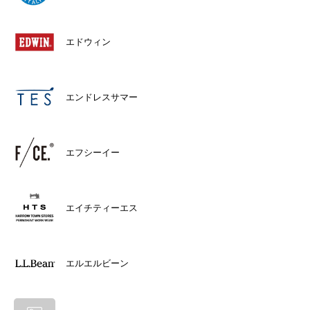
エドウィン
エンドレスサマー
エフシーイー
エイチティーエス
エルエルビーン