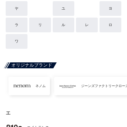
ヤ
ユ
ヨ
ラ
リ
ル
レ
ロ
ワ
オリジナルブランド
ネノム
ジーンズファクトリークロー
エ