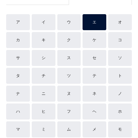
ア
イ
ウ
エ
オ
カ
キ
ク
ケ
コ
サ
シ
ス
セ
ソ
タ
チ
ツ
テ
ト
ナ
ニ
ヌ
ネ
ノ
ハ
ヒ
フ
ヘ
ホ
マ
ミ
ム
メ
モ