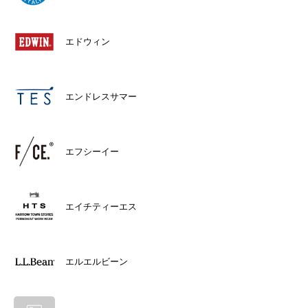
エドウィン
エンドレスサマー
エフシーイー
エイチティーエス
エルエルビーン