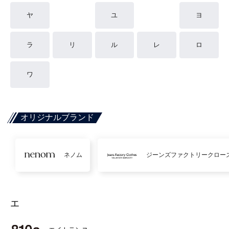
ヤ
ユ
ヨ
ラ
リ
ル
レ
ロ
ワ
オリジナルブランド
ネノム
ジーンズファクトリークロー
エ