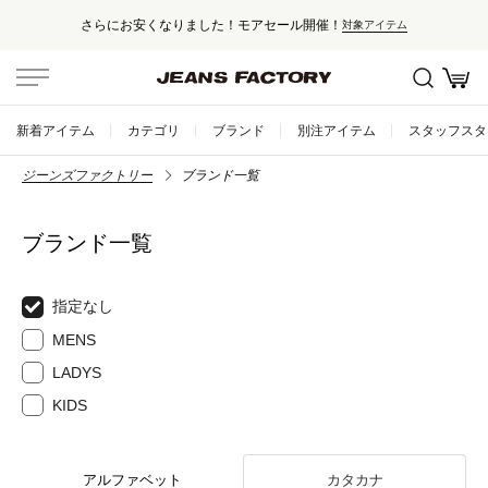
りました！モアセール開催！
セール対象
対象アイテム
新着アイテム
カテゴリ
ブランド
別注アイテム
スタッフスタ
ジーンズファクトリー
ブランド一覧
ブランド一覧
指定なし
MENS
LADYS
KIDS
アルファベット
カタカナ