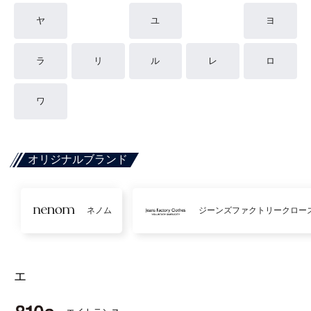
ヤ
ユ
ヨ
ラ
リ
ル
レ
ロ
ワ
オリジナルブランド
ネノム
ジーンズファクトリークロー
エ