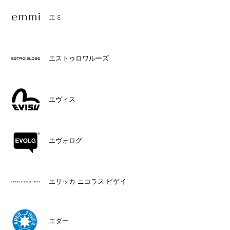
エミ
エストゥロワルーズ
エヴィス
エヴォログ
エリッカ ニコラス ビゲイ
エダー