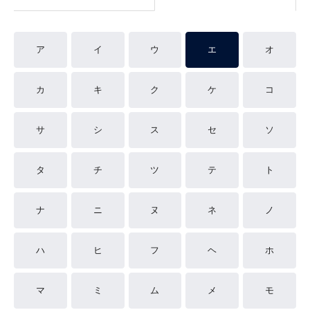
ア
イ
ウ
エ
オ
カ
キ
ク
ケ
コ
サ
シ
ス
セ
ソ
タ
チ
ツ
テ
ト
ナ
ニ
ヌ
ネ
ノ
ハ
ヒ
フ
ヘ
ホ
マ
ミ
ム
メ
モ