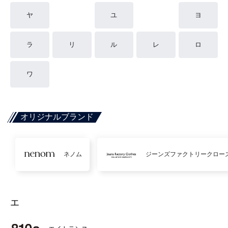
ヤ
ユ
ヨ
ラ
リ
ル
レ
ロ
ワ
オリジナルブランド
ネノム
ジーンズファクトリークロー
エ