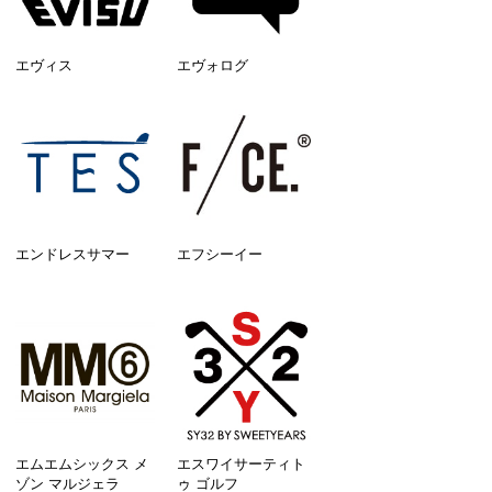
エヴィス
エヴォログ
エンドレスサマー
エフシーイー
エムエムシックス メ
エスワイサーティト
ゾン マルジェラ
ゥ ゴルフ