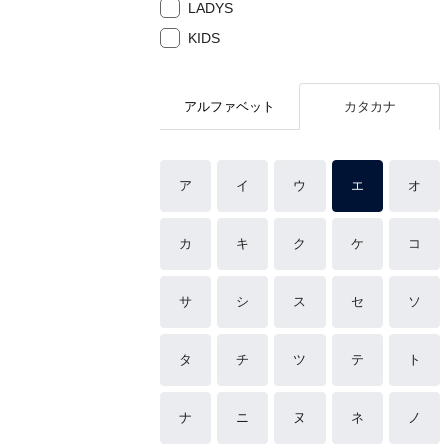
LADYS
KIDS
アルファベット
カタカナ
ア
イ
ウ
エ
オ
カ
キ
ク
ケ
コ
サ
シ
ス
セ
ソ
タ
チ
ツ
テ
ト
ナ
ニ
ヌ
ネ
ノ