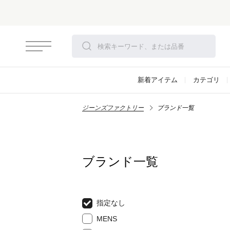
新着アイテム
カテゴリ
ジーンズファクトリー
ブランド一覧
ブランド一覧
指定なし
MENS