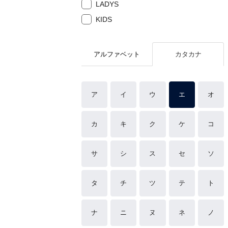
LADYS
KIDS
アルファベット
カタカナ
ア
イ
ウ
エ
オ
カ
キ
ク
ケ
コ
サ
シ
ス
セ
ソ
タ
チ
ツ
テ
ト
ナ
ニ
ヌ
ネ
ノ