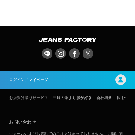
ログイン／マイページ
お店受け取りサービス
三度の飯より服が好き
会社概要
採用情報
お問い合わせ
※メールおよびお電話でのご注文は承っておりません。店舗に関