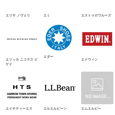
エリサ ノヴェリ
エミ
エストゥロワルーズ
エダー
エリッカ ニコラス ビ
エドウィン
ゲイ
エイチティーエス
エルエルビーン
エムエルビー