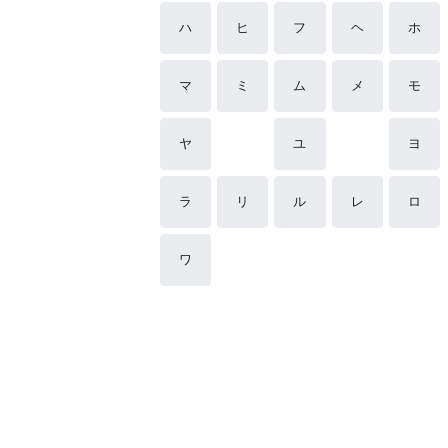
ハ
ヒ
フ
ヘ
ホ
マ
ミ
ム
メ
モ
ヤ
ユ
ヨ
ラ
リ
ル
レ
ロ
ワ