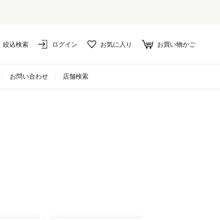
絞込検索
ログイン
お気に入り
お買い物かご
お問い合わせ
店舗検索