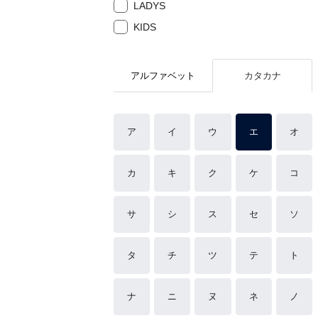
LADYS
KIDS
アルファベット
カタカナ
ア
イ
ウ
エ
オ
カ
キ
ク
ケ
コ
サ
シ
ス
セ
ソ
タ
チ
ツ
テ
ト
ナ
ニ
ヌ
ネ
ノ