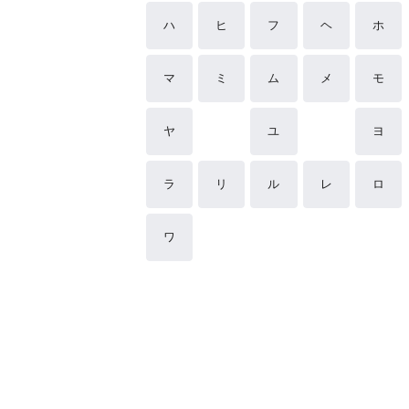
ハ
ヒ
フ
ヘ
ホ
マ
ミ
ム
メ
モ
ヤ
ユ
ヨ
ラ
リ
ル
レ
ロ
ワ