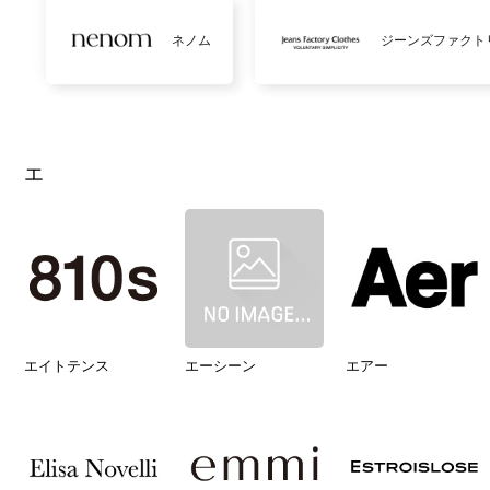
ネノム
ジーンズファクト
エ
エイトテンス
エーシーン
エアー