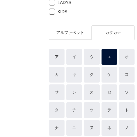
LADYS
KIDS
アルファベット
カタカナ
ア
イ
ウ
エ
オ
カ
キ
ク
ケ
コ
サ
シ
ス
セ
ソ
タ
チ
ツ
テ
ト
ナ
ニ
ヌ
ネ
ノ