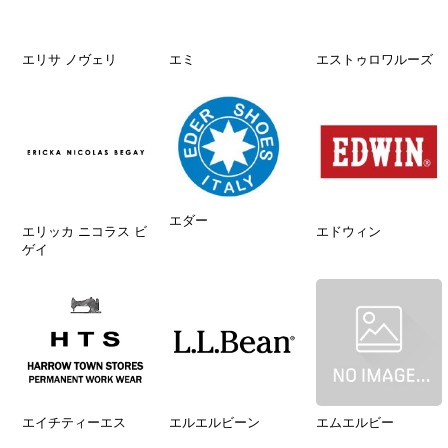
エリサ ノヴェリ
エミ
エストゥロワルーズ
エダー
エリッカ ニコラス ビ
エドウィン
ゲイ
エイチティーエス
エルエルビーン
エムエルビー