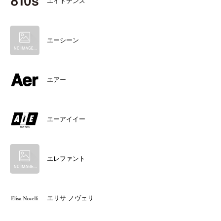
エイトテンス
エーシーン
エアー
エーアイイー
エレファント
エリサ ノヴェリ