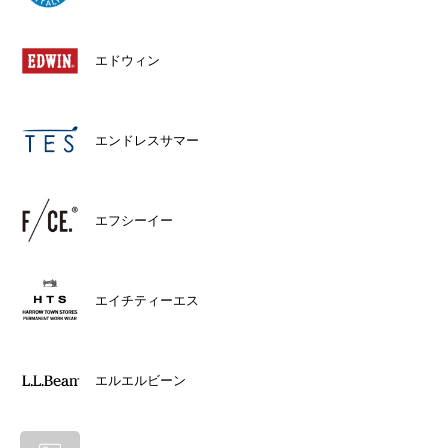
エドウィン
エンドレスサマー
エフシーイー
エイチティーエス
エルエルビーン