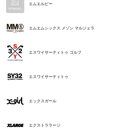
エムエルビー
エムエムシックス メゾン マルジェラ
エスワイサーティトゥ ゴルフ
エスワイサーティトゥ
エックスガール
エクストララージ