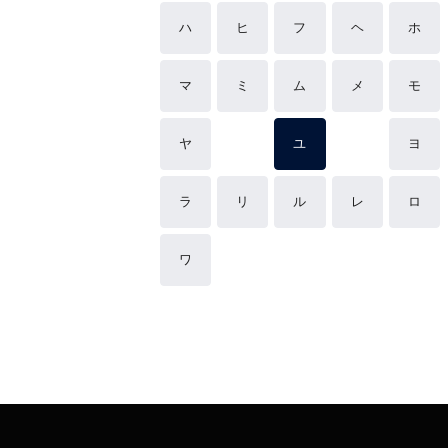
ハ
ヒ
フ
ヘ
ホ
マ
ミ
ム
メ
モ
ヤ
ユ
ヨ
ラ
リ
ル
レ
ロ
ワ