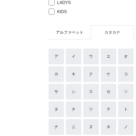
LADYS
KIDS
アルファベット
カタカナ
ア
イ
ウ
エ
オ
カ
キ
ク
ケ
コ
サ
シ
ス
セ
ソ
タ
チ
ツ
テ
ト
ナ
ニ
ヌ
ネ
ノ