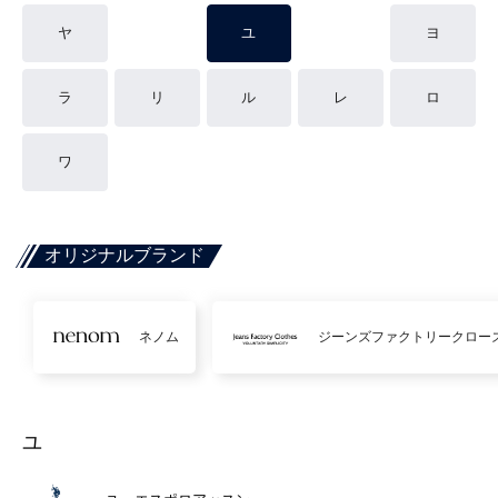
ヤ
ユ
ヨ
ラ
リ
ル
レ
ロ
ワ
オリジナルブランド
ネノム
ジーンズファクトリークロー
ユ