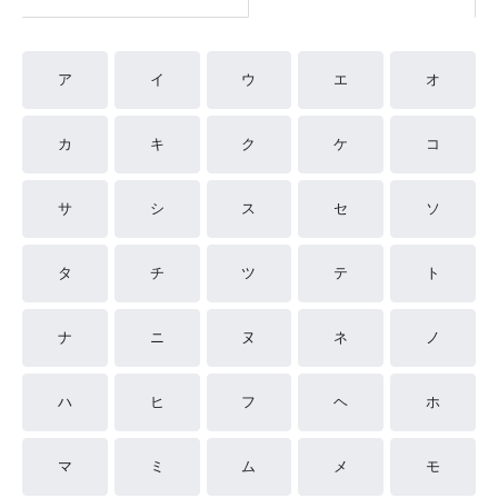
ア
イ
ウ
エ
オ
カ
キ
ク
ケ
コ
サ
シ
ス
セ
ソ
タ
チ
ツ
テ
ト
ナ
ニ
ヌ
ネ
ノ
ハ
ヒ
フ
ヘ
ホ
マ
ミ
ム
メ
モ