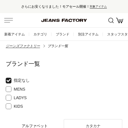
さらにお安くなりました！モアセール開催！
対象アイテム
新着アイテム
カテゴリ
ブランド
別注アイテム
スタッフスタ
ジーンズファクトリー
ブランド一覧
ブランド一覧
指定なし
MENS
LADYS
KIDS
アルファベット
カタカナ