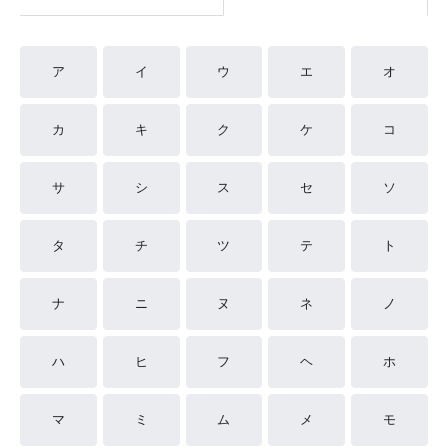
ア
イ
ウ
エ
オ
カ
キ
ク
ケ
コ
サ
シ
ス
セ
ソ
タ
チ
ツ
テ
ト
ナ
ニ
ヌ
ネ
ノ
ハ
ヒ
フ
ヘ
ホ
マ
ミ
ム
メ
モ