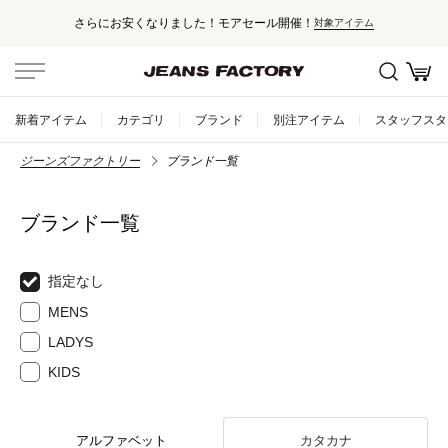
さらにお安くなりました！モアセール開催！
対象アイテム
新着アイテム
カテゴリ
ブランド
別注アイテム
スタッフスタ
ジーンズファクトリー
ブランド一覧
ブランド一覧
指定なし
MENS
LADYS
KIDS
アルファベット
カタカナ