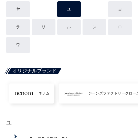
ヤ
ユ
ヨ
ラ
リ
ル
レ
ロ
ワ
オリジナルブランド
ネノム
ジーンズファクトリークロー
ユ