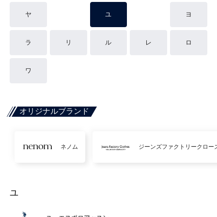
ヤ
ユ
ヨ
ラ
リ
ル
レ
ロ
ワ
オリジナルブランド
ネノム
ジーンズファクトリークロー
ユ