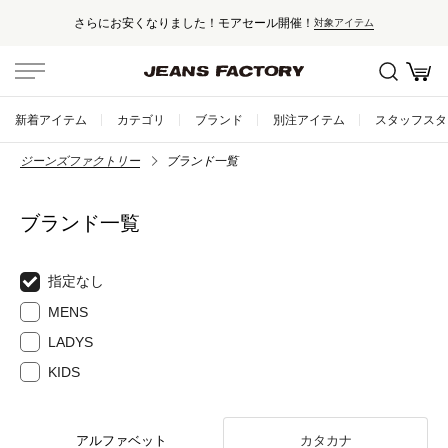
さらにお安くなりました！モアセール開催！
対象アイテム
新着アイテム
カテゴリ
ブランド
別注アイテム
スタッフスタ
ジーンズファクトリー
ブランド一覧
ブランド一覧
指定なし
MENS
LADYS
KIDS
アルファベット
カタカナ