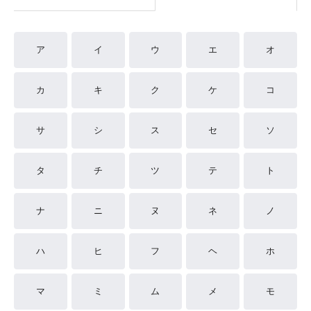
ア
イ
ウ
エ
オ
カ
キ
ク
ケ
コ
サ
シ
ス
セ
ソ
タ
チ
ツ
テ
ト
ナ
ニ
ヌ
ネ
ノ
ハ
ヒ
フ
ヘ
ホ
マ
ミ
ム
メ
モ