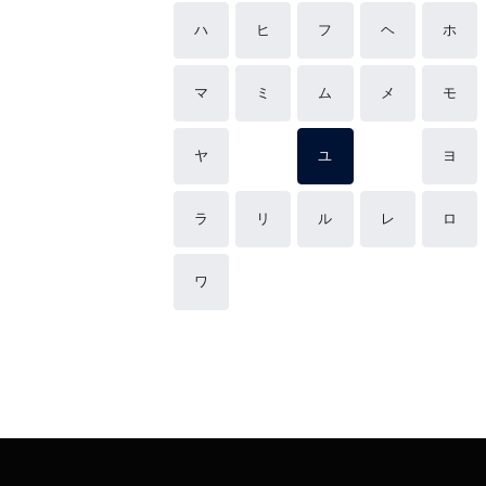
ハ
ヒ
フ
ヘ
ホ
マ
ミ
ム
メ
モ
ヤ
ユ
ヨ
ラ
リ
ル
レ
ロ
ワ