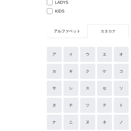
LADYS
KIDS
アルファベット
カタカナ
ア
イ
ウ
エ
オ
カ
キ
ク
ケ
コ
サ
シ
ス
セ
ソ
タ
チ
ツ
テ
ト
ナ
ニ
ヌ
ネ
ノ