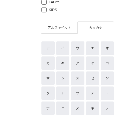
LADYS
KIDS
アルファベット
カタカナ
ア
イ
ウ
エ
オ
カ
キ
ク
ケ
コ
サ
シ
ス
セ
ソ
タ
チ
ツ
テ
ト
ナ
ニ
ヌ
ネ
ノ