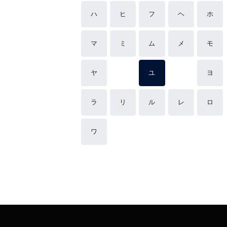
ハ
ヒ
フ
ヘ
ホ
マ
ミ
ム
メ
モ
ヤ
ユ
ヨ
ラ
リ
ル
レ
ロ
ワ