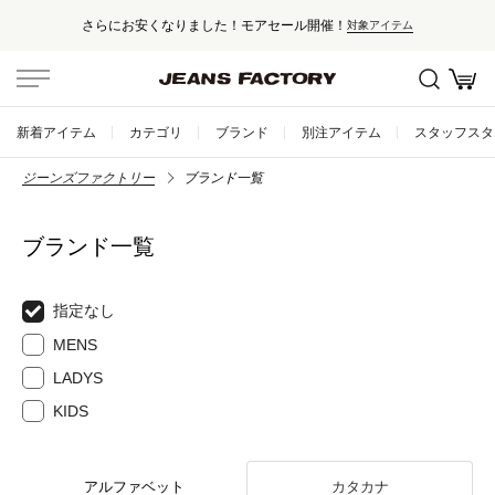
さらにお安くなりました！モアセール開催！
対象アイテム
新着アイテム
カテゴリ
ブランド
別注アイテム
スタッフスタ
ジーンズファクトリー
ブランド一覧
ブランド一覧
指定なし
MENS
LADYS
KIDS
アルファベット
カタカナ