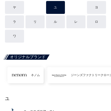
ヤ
ユ
ヨ
ラ
リ
ル
レ
ロ
ワ
オリジナルブランド
ネノム
ジーンズファクトリークロー
ユ