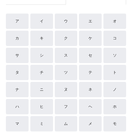
ア
イ
ウ
エ
オ
カ
キ
ク
ケ
コ
サ
シ
ス
セ
ソ
タ
チ
ツ
テ
ト
ナ
ニ
ヌ
ネ
ノ
ハ
ヒ
フ
ヘ
ホ
マ
ミ
ム
メ
モ