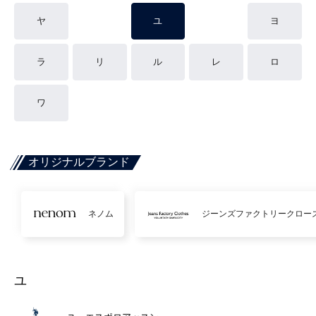
ヤ
ユ
ヨ
ラ
リ
ル
レ
ロ
ワ
オリジナルブランド
ネノム
ジーンズファクトリークロー
ユ