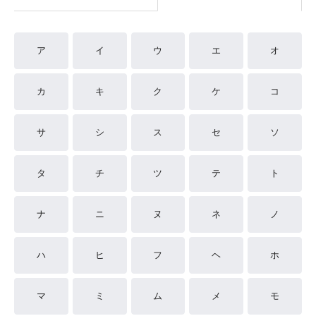
ア
イ
ウ
エ
オ
カ
キ
ク
ケ
コ
サ
シ
ス
セ
ソ
タ
チ
ツ
テ
ト
ナ
ニ
ヌ
ネ
ノ
ハ
ヒ
フ
ヘ
ホ
マ
ミ
ム
メ
モ