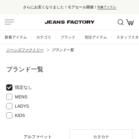
さらにお安くなりました！モアセール開催！
対象アイテム
新着アイテム
カテゴリ
ブランド
別注アイテム
スタッフスタ
ジーンズファクトリー
ブランド一覧
ブランド一覧
指定なし
MENS
LADYS
KIDS
アルファベット
カタカナ