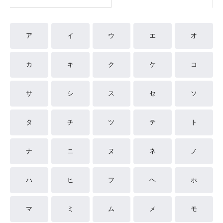
ア
イ
ウ
エ
オ
カ
キ
ク
ケ
コ
サ
シ
ス
セ
ソ
タ
チ
ツ
テ
ト
ナ
ニ
ヌ
ネ
ノ
ハ
ヒ
フ
ヘ
ホ
マ
ミ
ム
メ
モ