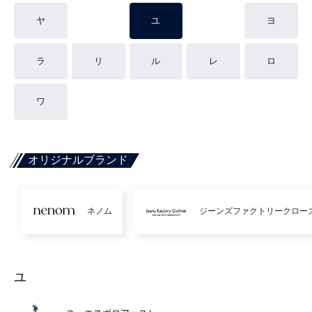
ヤ
ユ
ヨ
ラ
リ
ル
レ
ロ
ワ
オリジナルブランド
ネノム
ジーンズファクトリークロー
ユ