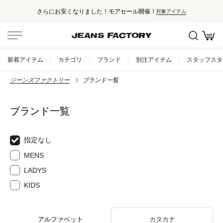
さらにお安くなりました！モアセール開催！
対象アイテム
新着アイテム
カテゴリ
ブランド
別注アイテム
スタッフスタ
ジーンズファクトリー
ブランド一覧
ブランド一覧
指定なし
MENS
LADYS
KIDS
アルファベット
カタカナ