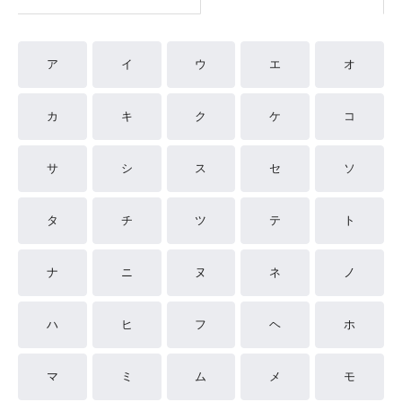
ア
イ
ウ
エ
オ
カ
キ
ク
ケ
コ
サ
シ
ス
セ
ソ
タ
チ
ツ
テ
ト
ナ
ニ
ヌ
ネ
ノ
ハ
ヒ
フ
ヘ
ホ
マ
ミ
ム
メ
モ