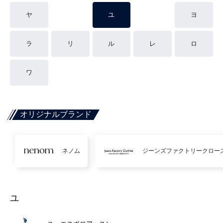
ヤ
ユ
ヨ
ラ
リ
ル
レ
ロ
ワ
オリジナルブランド
ネノム
ジーンズファクトリークロー
ユ