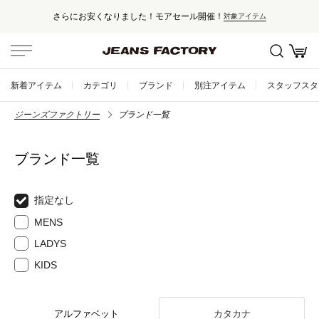
さらにお安くなりました！モアセール開催！
対象アイテム
新着アイテム
カテゴリ
ブランド
別注アイテム
スタッフスタ
ジーンズファクトリー
ブランド一覧
ブランド一覧
指定なし
MENS
LADYS
KIDS
アルファベット
カタカナ