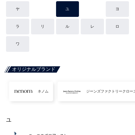
ヤ
ユ
ヨ
ラ
リ
ル
レ
ロ
ワ
オリジナルブランド
ネノム
ジーンズファクトリークロー
ユ