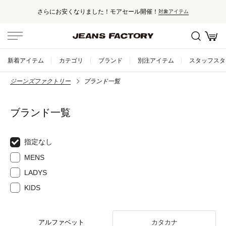
さらにお安くなりました！モアセール開催！
対象アイテム
新着アイテム
カテゴリ
ブランド
別注アイテム
スタッフスタ
ジーンズファクトリー
ブランド一覧
ブランド一覧
指定なし
MENS
LADYS
KIDS
アルファベット
カタカナ