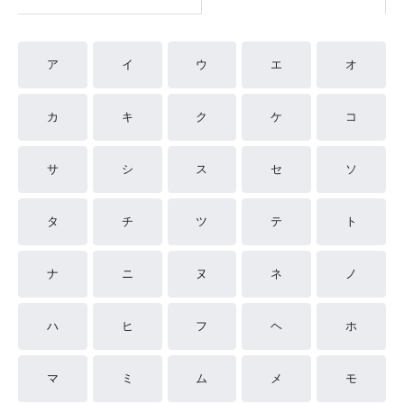
ア
イ
ウ
エ
オ
カ
キ
ク
ケ
コ
サ
シ
ス
セ
ソ
タ
チ
ツ
テ
ト
ナ
ニ
ヌ
ネ
ノ
ハ
ヒ
フ
ヘ
ホ
マ
ミ
ム
メ
モ