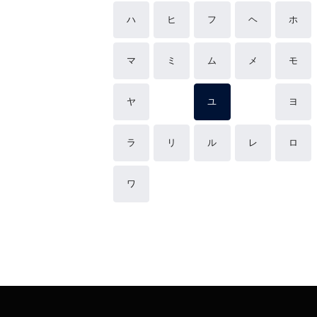
ハ
ヒ
フ
ヘ
ホ
マ
ミ
ム
メ
モ
ヤ
ユ
ヨ
ラ
リ
ル
レ
ロ
ワ