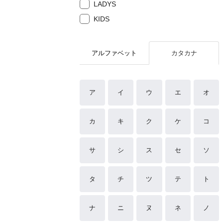
LADYS
KIDS
アルファベット
カタカナ
ア
イ
ウ
エ
オ
カ
キ
ク
ケ
コ
サ
シ
ス
セ
ソ
タ
チ
ツ
テ
ト
ナ
ニ
ヌ
ネ
ノ