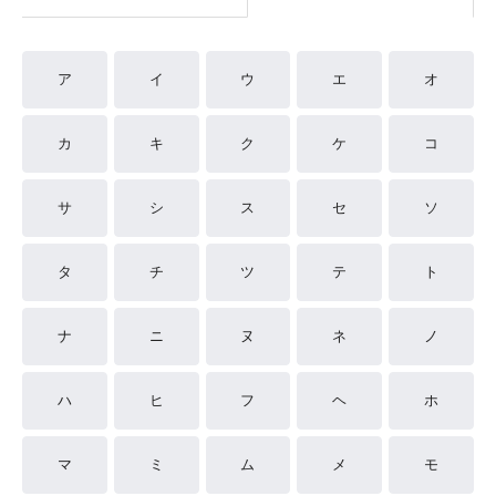
ア
イ
ウ
エ
オ
カ
キ
ク
ケ
コ
サ
シ
ス
セ
ソ
タ
チ
ツ
テ
ト
ナ
ニ
ヌ
ネ
ノ
ハ
ヒ
フ
ヘ
ホ
マ
ミ
ム
メ
モ