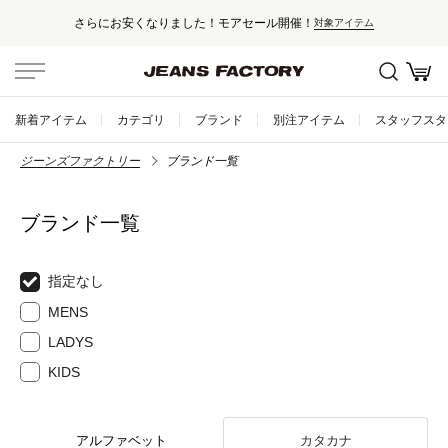
さらにお安くなりました！モアセール開催！
対象アイテム
新着アイテム
カテゴリ
ブランド
別注アイテム
スタッフスタ
ジーンズファクトリー
ブランド一覧
ブランド一覧
指定なし
MENS
LADYS
KIDS
アルファベット
カタカナ