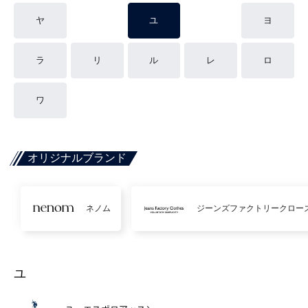
ヤ
ユ
ヨ
ラ
リ
ル
レ
ロ
ワ
オリジナルブランド
ネノム
ジーンズファクトリークロー
ユ