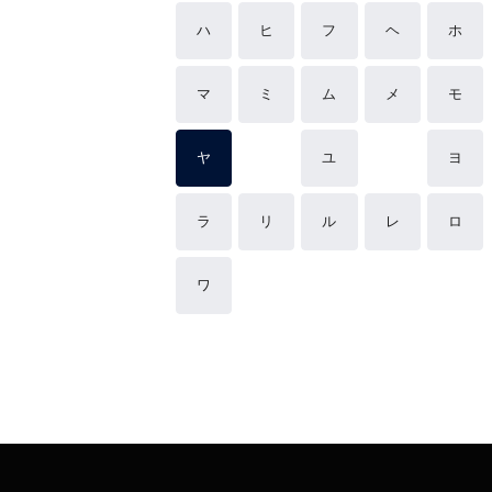
ハ
ヒ
フ
ヘ
ホ
マ
ミ
ム
メ
モ
ヤ
ユ
ヨ
ラ
リ
ル
レ
ロ
ワ