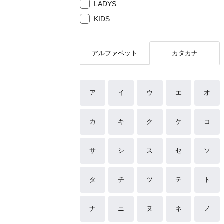
LADYS
KIDS
アルファベット
カタカナ
ア
イ
ウ
エ
オ
カ
キ
ク
ケ
コ
サ
シ
ス
セ
ソ
タ
チ
ツ
テ
ト
ナ
ニ
ヌ
ネ
ノ