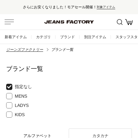
さらにお安くなりました！モアセール開催！
対象アイテム
新着アイテム
カテゴリ
ブランド
別注アイテム
スタッフスタ
ジーンズファクトリー
ブランド一覧
ブランド一覧
指定なし
MENS
LADYS
KIDS
アルファベット
カタカナ