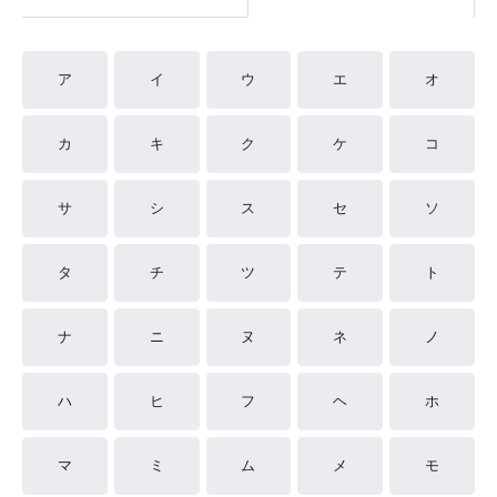
ア
イ
ウ
エ
オ
カ
キ
ク
ケ
コ
サ
シ
ス
セ
ソ
タ
チ
ツ
テ
ト
ナ
ニ
ヌ
ネ
ノ
ハ
ヒ
フ
ヘ
ホ
マ
ミ
ム
メ
モ