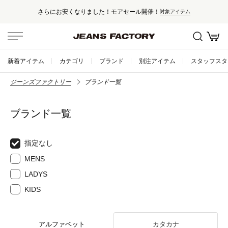
さらにお安くなりました！モアセール開催！
対象アイテム
新着アイテム
カテゴリ
ブランド
別注アイテム
スタッフスタ
ジーンズファクトリー
ブランド一覧
ブランド一覧
指定なし
MENS
LADYS
KIDS
アルファベット
カタカナ