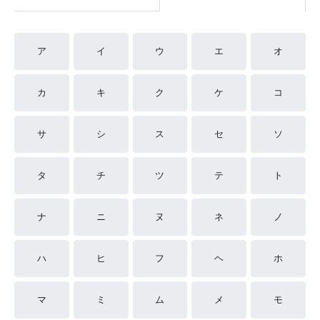
ア
イ
ウ
エ
オ
カ
キ
ク
ケ
コ
サ
シ
ス
セ
ソ
タ
チ
ツ
テ
ト
ナ
ニ
ヌ
ネ
ノ
ハ
ヒ
フ
ヘ
ホ
マ
ミ
ム
メ
モ