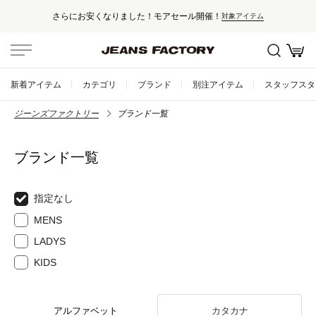
さらにお安くなりました！モアセール開催！
対象アイテム
新着アイテム
カテゴリ
ブランド
別注アイテム
スタッフスタ
ジーンズファクトリー
ブランド一覧
ブランド一覧
指定なし
MENS
LADYS
KIDS
アルファベット
カタカナ