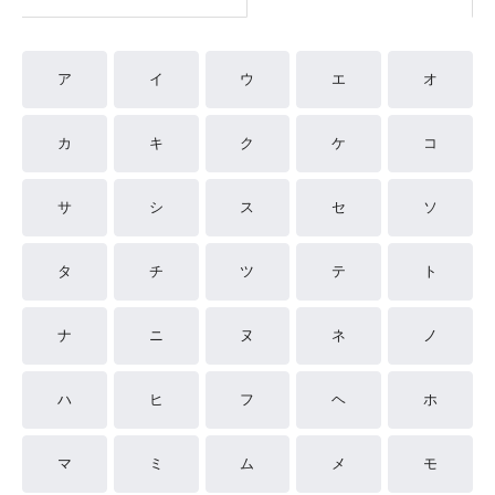
ア
イ
ウ
エ
オ
カ
キ
ク
ケ
コ
サ
シ
ス
セ
ソ
タ
チ
ツ
テ
ト
ナ
ニ
ヌ
ネ
ノ
ハ
ヒ
フ
ヘ
ホ
マ
ミ
ム
メ
モ