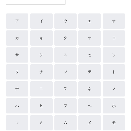
ア
イ
ウ
エ
オ
カ
キ
ク
ケ
コ
サ
シ
ス
セ
ソ
タ
チ
ツ
テ
ト
ナ
ニ
ヌ
ネ
ノ
ハ
ヒ
フ
ヘ
ホ
マ
ミ
ム
メ
モ