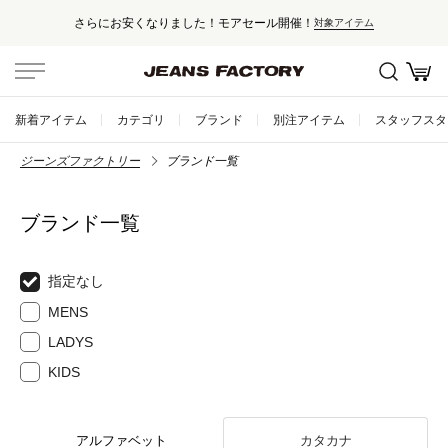
さらにお安くなりました！モアセール開催！
対象アイテム
新着アイテム
カテゴリ
ブランド
別注アイテム
スタッフスタ
ジーンズファクトリー
ブランド一覧
ブランド一覧
指定なし
MENS
LADYS
KIDS
アルファベット
カタカナ