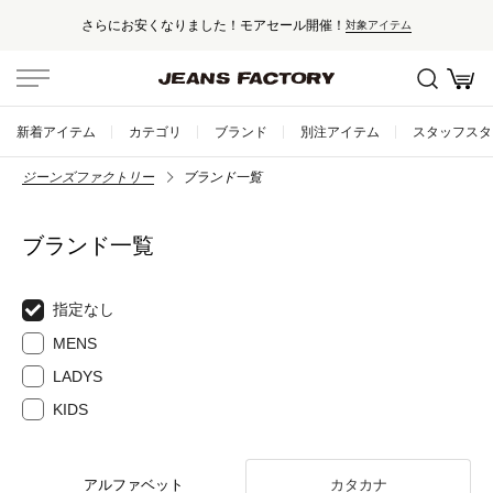
さらにお安くなりました！モアセール開催！
対象アイテム
新着アイテム
カテゴリ
ブランド
別注アイテム
スタッフスタ
ジーンズファクトリー
ブランド一覧
ブランド一覧
指定なし
MENS
LADYS
KIDS
アルファベット
カタカナ