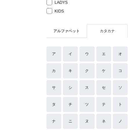
LADYS
KIDS
アルファベット
カタカナ
ア
イ
ウ
エ
オ
カ
キ
ク
ケ
コ
サ
シ
ス
セ
ソ
タ
チ
ツ
テ
ト
ナ
ニ
ヌ
ネ
ノ