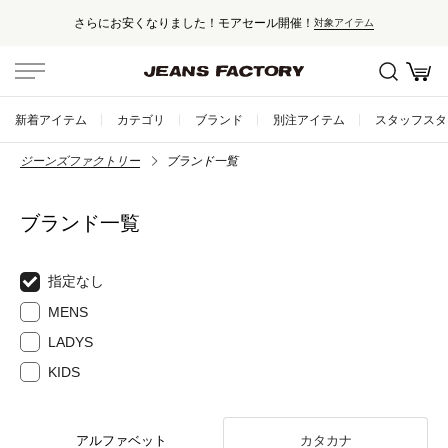
さらにお安くなりました！モアセール開催！
対象アイテム
新着アイテム
カテゴリ
ブランド
別注アイテム
スタッフスタ
ジーンズファクトリー
ブランド一覧
ブランド一覧
指定なし
MENS
LADYS
KIDS
アルファベット
カタカナ