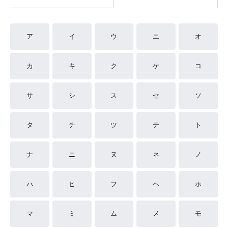
ア
イ
ウ
エ
オ
カ
キ
ク
ケ
コ
サ
シ
ス
セ
ソ
タ
チ
ツ
テ
ト
ナ
ニ
ヌ
ネ
ノ
ハ
ヒ
フ
ヘ
ホ
マ
ミ
ム
メ
モ