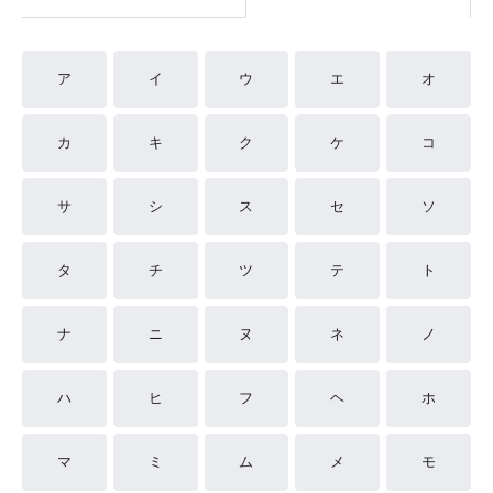
ア
イ
ウ
エ
オ
カ
キ
ク
ケ
コ
サ
シ
ス
セ
ソ
タ
チ
ツ
テ
ト
ナ
ニ
ヌ
ネ
ノ
ハ
ヒ
フ
ヘ
ホ
マ
ミ
ム
メ
モ