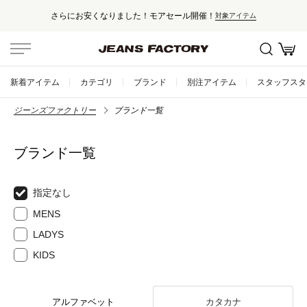
さらにお安くなりました！モアセール開催！
対象アイテム
新着アイテム
カテゴリ
ブランド
別注アイテム
スタッフスタ
ジーンズファクトリー
ブランド一覧
ブランド一覧
指定なし
MENS
LADYS
KIDS
アルファベット
カタカナ