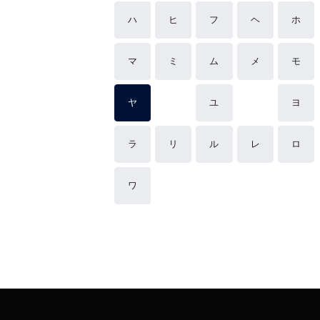
ハ
ヒ
フ
ヘ
ホ
マ
ミ
ム
メ
モ
ヤ
ユ
ヨ
ラ
リ
ル
レ
ロ
ワ