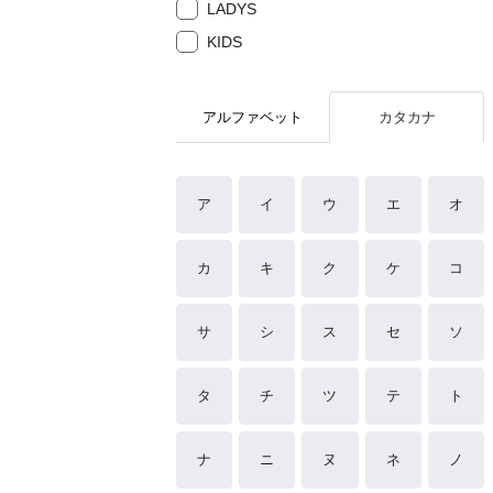
LADYS
KIDS
アルファベット
カタカナ
ア
イ
ウ
エ
オ
カ
キ
ク
ケ
コ
サ
シ
ス
セ
ソ
タ
チ
ツ
テ
ト
ナ
ニ
ヌ
ネ
ノ