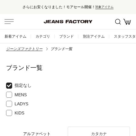
さらにお安くなりました！モアセール開催！
対象アイテム
新着アイテム
カテゴリ
ブランド
別注アイテム
スタッフスタ
ジーンズファクトリー
ブランド一覧
ブランド一覧
指定なし
MENS
LADYS
KIDS
アルファベット
カタカナ