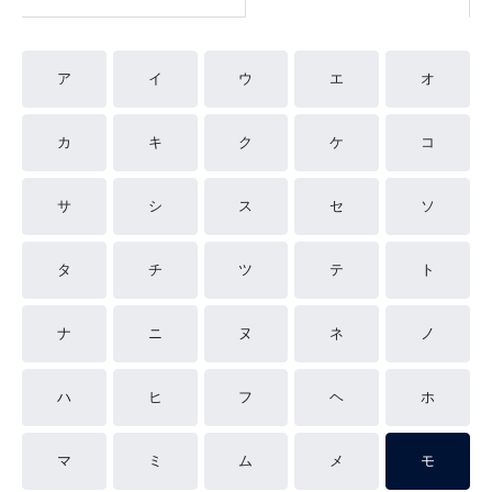
ア
イ
ウ
エ
オ
カ
キ
ク
ケ
コ
サ
シ
ス
セ
ソ
タ
チ
ツ
テ
ト
ナ
ニ
ヌ
ネ
ノ
ハ
ヒ
フ
ヘ
ホ
マ
ミ
ム
メ
モ