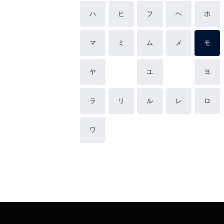
ハ
ヒ
フ
ヘ
ホ
マ
ミ
ム
メ
モ
ヤ
ユ
ヨ
ラ
リ
ル
レ
ロ
ワ