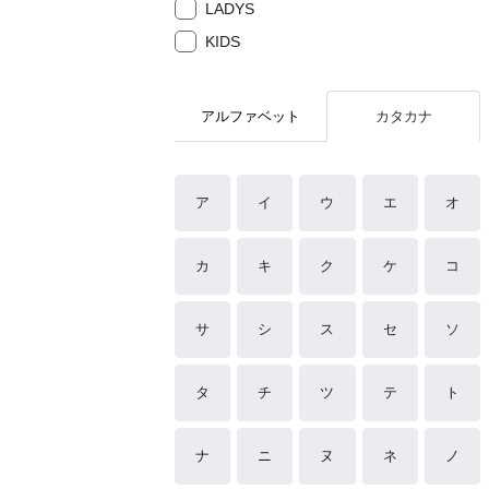
LADYS
KIDS
アルファベット
カタカナ
ア
イ
ウ
エ
オ
カ
キ
ク
ケ
コ
サ
シ
ス
セ
ソ
タ
チ
ツ
テ
ト
ナ
ニ
ヌ
ネ
ノ