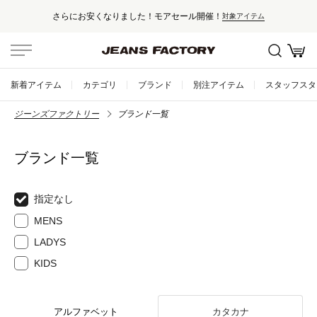
さらにお安くなりました！モアセール開催！
対象アイテム
新着アイテム
カテゴリ
ブランド
別注アイテム
スタッフスタ
ジーンズファクトリー
ブランド一覧
ブランド一覧
指定なし
MENS
LADYS
KIDS
アルファベット
カタカナ