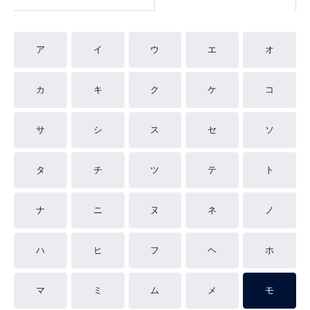
ア
イ
ウ
エ
オ
カ
キ
ク
ケ
コ
サ
シ
ス
セ
ソ
タ
チ
ツ
テ
ト
ナ
ニ
ヌ
ネ
ノ
ハ
ヒ
フ
ヘ
ホ
マ
ミ
ム
メ
モ