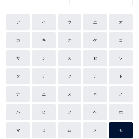
ア
イ
ウ
エ
オ
カ
キ
ク
ケ
コ
サ
シ
ス
セ
ソ
タ
チ
ツ
テ
ト
ナ
ニ
ヌ
ネ
ノ
ハ
ヒ
フ
ヘ
ホ
マ
ミ
ム
メ
モ