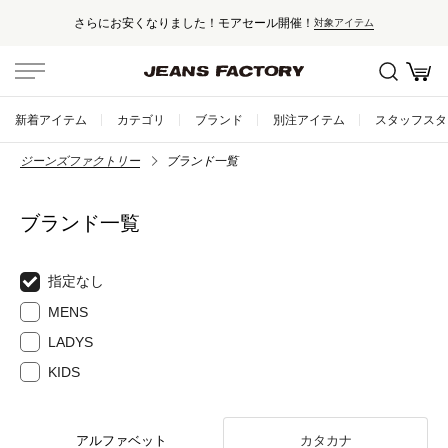
さらにお安くなりました！モアセール開催！
対象アイテム
新着アイテム
カテゴリ
ブランド
別注アイテム
スタッフスタ
ジーンズファクトリー
ブランド一覧
ブランド一覧
指定なし
MENS
LADYS
KIDS
アルファベット
カタカナ