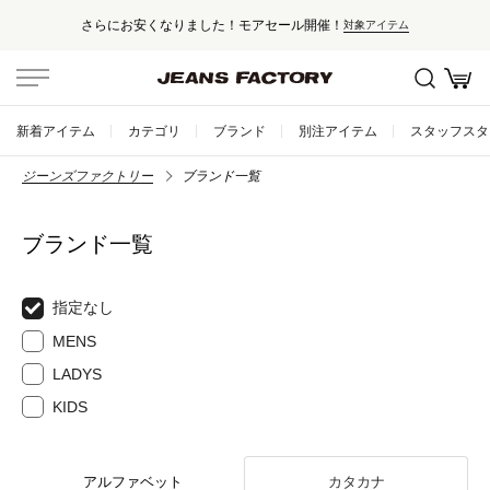
さらにお安くなりました！モアセール開催！
対象アイテム
新着アイテム
カテゴリ
ブランド
別注アイテム
スタッフスタ
ジーンズファクトリー
ブランド一覧
ブランド一覧
指定なし
MENS
LADYS
KIDS
アルファベット
カタカナ