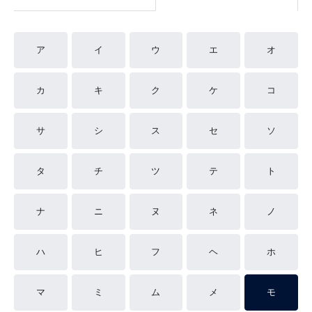
ア
イ
ウ
エ
オ
カ
キ
ク
ケ
コ
サ
シ
ス
セ
ソ
タ
チ
ツ
テ
ト
ナ
ニ
ヌ
ネ
ノ
ハ
ヒ
フ
ヘ
ホ
マ
ミ
ム
メ
モ