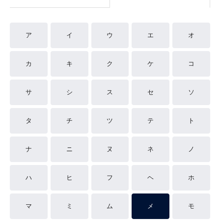
ア
イ
ウ
エ
オ
カ
キ
ク
ケ
コ
サ
シ
ス
セ
ソ
タ
チ
ツ
テ
ト
ナ
ニ
ヌ
ネ
ノ
ハ
ヒ
フ
ヘ
ホ
マ
ミ
ム
メ
モ