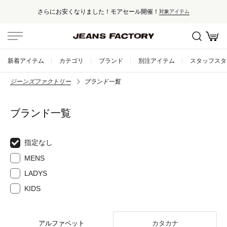
さらにお安くなりました！モアセール開催！
対象アイテム
新着アイテム
カテゴリ
ブランド
別注アイテム
スタッフスタ
ジーンズファクトリー
ブランド一覧
ブランド一覧
指定なし
MENS
LADYS
KIDS
アルファベット
カタカナ