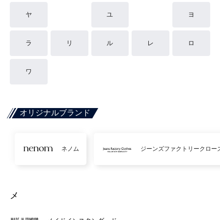
ヤ
ユ
ヨ
ラ
リ
ル
レ
ロ
ワ
オリジナルブランド
ネノム
ジーンズファクトリークロー
メ