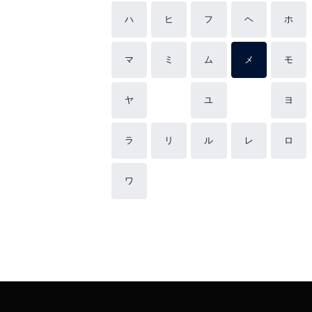
ハ
ヒ
フ
ヘ
ホ
マ
ミ
ム
メ
モ
ヤ
ユ
ヨ
ラ
リ
ル
レ
ロ
ワ