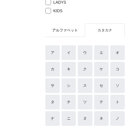
LADYS
KIDS
アルファベット
カタカナ
ア
イ
ウ
エ
オ
カ
キ
ク
ケ
コ
サ
シ
ス
セ
ソ
タ
チ
ツ
テ
ト
ナ
ニ
ヌ
ネ
ノ