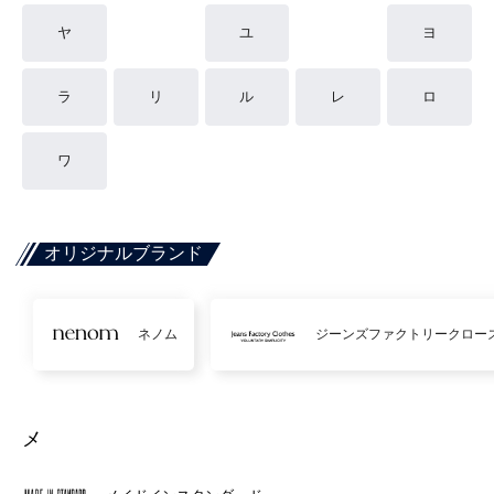
ヤ
ユ
ヨ
ラ
リ
ル
レ
ロ
ワ
オリジナルブランド
ネノム
ジーンズファクトリークロー
メ