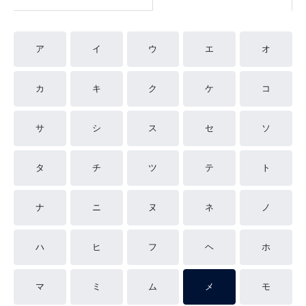
ア
イ
ウ
エ
オ
カ
キ
ク
ケ
コ
サ
シ
ス
セ
ソ
タ
チ
ツ
テ
ト
ナ
ニ
ヌ
ネ
ノ
ハ
ヒ
フ
ヘ
ホ
マ
ミ
ム
メ
モ