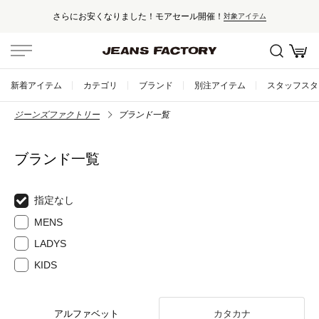
さらにお安くなりました！モアセール開催！
対象アイテム
新着アイテム
カテゴリ
ブランド
別注アイテム
スタッフスタ
ジーンズファクトリー
ブランド一覧
ブランド一覧
指定なし
MENS
LADYS
KIDS
アルファベット
カタカナ