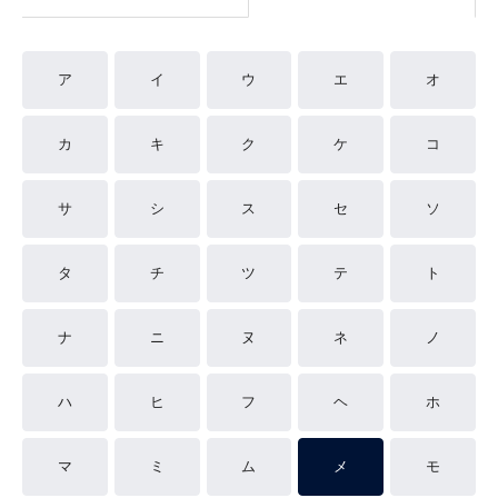
ア
イ
ウ
エ
オ
カ
キ
ク
ケ
コ
サ
シ
ス
セ
ソ
タ
チ
ツ
テ
ト
ナ
ニ
ヌ
ネ
ノ
ハ
ヒ
フ
ヘ
ホ
マ
ミ
ム
メ
モ