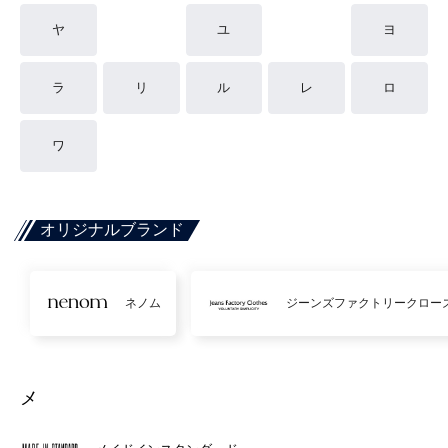
ヤ
ユ
ヨ
ラ
リ
ル
レ
ロ
ワ
オリジナルブランド
ネノム
ジーンズファクトリークロー
メ