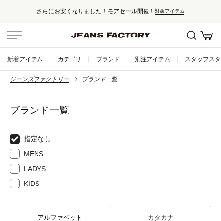
さらにお安くなりました！モアセール開催！
対象アイテム
新着アイテム
カテゴリ
ブランド
別注アイテム
スタッフスタ
ジーンズファクトリー
ブランド一覧
ブランド一覧
指定なし
MENS
LADYS
KIDS
アルファベット
カタカナ